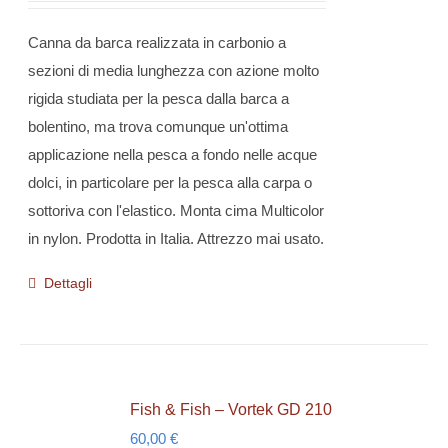
possono
essere
Canna da barca realizzata in carbonio a
scelte
sezioni di media lunghezza con azione molto
nella
rigida studiata per la pesca dalla barca a
pagina
bolentino, ma trova comunque un'ottima
del
applicazione nella pesca a fondo nelle acque
prodotto
dolci, in particolare per la pesca alla carpa o
sottoriva con l'elastico. Monta cima Multicolor
in nylon. Prodotta in Italia. Attrezzo mai usato.
Dettagli
Fish & Fish – Vortek GD 210
60,00
€