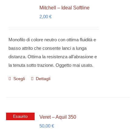
Mitchell – Ideal Softline
2,00
€
Monofilo di colore neutro con ottima fluidità e
basso attrito che consente lanci a lunga
distanza. Ottima la resistenza all’abrasione e
la tenuta sotto trazione. Oggetto mai usato.
Scegli
Dettagli
Questo
prodotto
ha
più
varianti.
Esaurito
Veret – Aquil 350
Le
50,00
€
opzioni