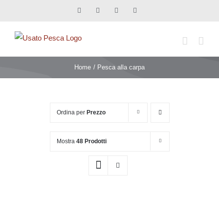
Salta
Facebook
X
Instagram
Pinterest
al
contenuto
Home
Pesca alla carpa
Ordina per
Prezzo
Mostra
48 Prodotti