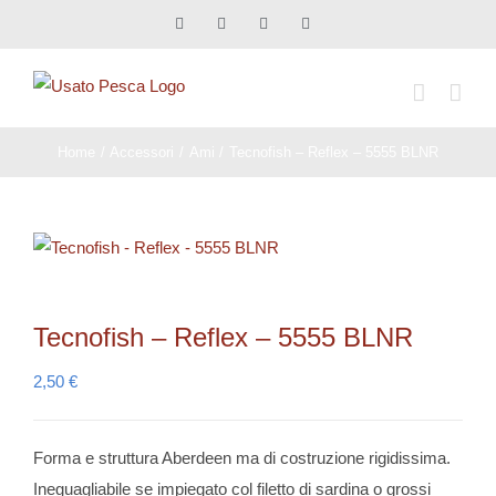
Salta
Facebook
X
Instagram
Pinterest
al
contenuto
Home
Accessori
Ami
Tecnofish – Reflex – 5555 BLNR
Tecnofish – Reflex – 5555 BLNR
2,50
€
Forma e struttura Aberdeen ma di costruzione rigidissima.
Ineguagliabile se impiegato col filetto di sardina o grossi