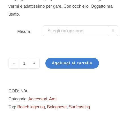
vermi è adattissimo per gare. Con occhiello. Oggetto mai
usato.
Misura

Aggiungi al carrello
Tecnofish
-
Reflex
-
COD:
N/A
5555
Categorie:
Accessori
,
Ami
BLNR
Tag:
Beach legering
,
Bolognese
,
Surfcasting
quantità