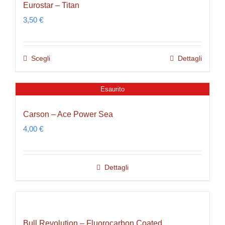
Eurostar – Titan
varianti.
del
3,50
€
Le
prodotto
opzioni
possono
Scegli
Dettagli
Questo
essere
prodotto
scelte
ha
Esaurito
nella
più
pagina
Carson – Ace Power Sea
varianti.
del
4,00
€
Le
prodotto
opzioni
possono
Dettagli
essere
scelte
nella
pagina
Bull Revolution – Fluorocarbon Coated