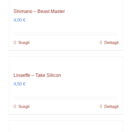
più
Shimano – Beast Master
varianti.
4,00
€
Le
opzioni
possono
Scegli
Dettagli
Questo
essere
prodotto
scelte
ha
nella
più
pagina
Linaeffe – Take Silicon
varianti.
del
4,50
€
Le
prodotto
opzioni
possono
Scegli
Dettagli
Questo
essere
prodotto
scelte
ha
nella
più