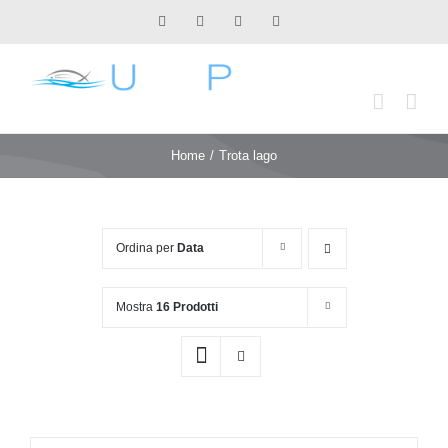
Salta
Facebook
X
Instagram
Pinterest
al
contenuto
Home
Trota lago
Ordina per
Data
Mostra
16 Prodotti