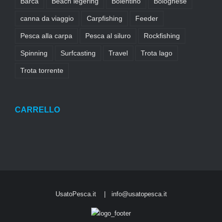
Barca
Beach legering
Bolentino
Bolognese
canna da viaggio
Carpfishing
Feeder
Pesca alla carpa
Pesca al siluro
Rockfishing
Spinning
Surfcasting
Travel
Trota lago
Trota torrente
CARRELLO
UsatoPesca.it |
info@usatopesca.it