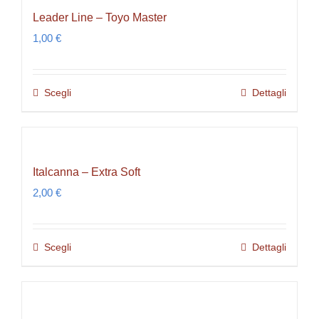
pagina
Leader Line – Toyo Master
varianti.
del
1,00
€
Le
prodotto
opzioni
possono
Scegli
Dettagli
Questo
essere
prodotto
scelte
ha
nella
più
pagina
Italcanna – Extra Soft
varianti.
del
2,00
€
Le
prodotto
opzioni
possono
Scegli
Dettagli
Questo
essere
prodotto
scelte
ha
nella
più
pagina