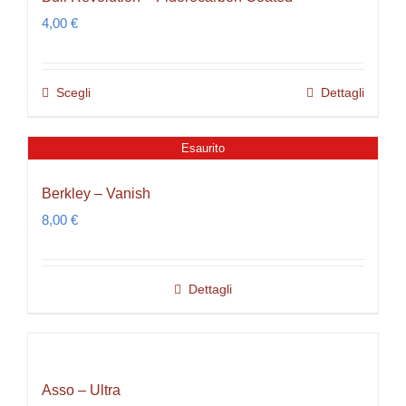
del
4,00
€
prodotto
Scegli
Dettagli
Questo
prodotto
ha
Esaurito
più
Berkley – Vanish
varianti.
8,00
€
Le
opzioni
possono
Dettagli
essere
scelte
nella
pagina
Asso – Ultra
del