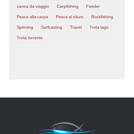
canna da viaggio
Carpfishing
Feeder
Pesca alla carpa
Pesca al siluro
Rockfishing
Spinning
Surfcasting
Travel
Trota lago
Trota torrente