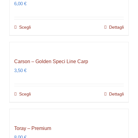
6,00
€
prodotto
Scegli
Dettagli
Questo
prodotto
ha
più
Carson – Golden Speci Line Carp
varianti.
3,50
€
Le
opzioni
possono
Scegli
Dettagli
Questo
essere
prodotto
scelte
ha
nella
più
pagina
Toray – Premium
varianti.
del
8,00
€
Le