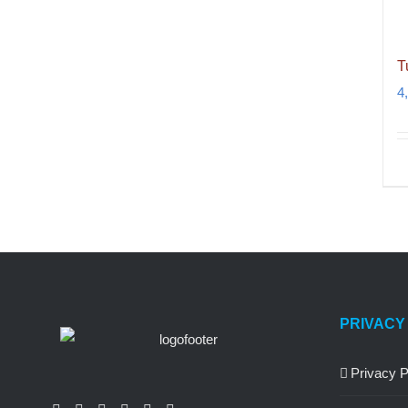
T
4
PRIVACY
Privacy P