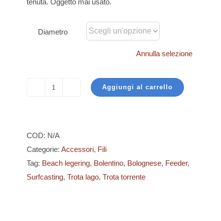
tenuta. Oggetto mai usato.
Diametro
Annulla selezione
Aggiungi al carrello
Eurostar
-
Titan
quantità
COD:
N/A
Categorie:
Accessori
,
Fili
Tag:
Beach legering
,
Bolentino
,
Bolognese
,
Feeder
,
Surfcasting
,
Trota lago
,
Trota torrente