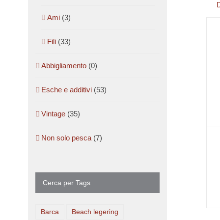
D
Ami
(3)
Fili
(33)
Abbigliamento
(0)
Esche e additivi
(53)
Vintage
(35)
Non solo pesca
(7)
Cerca per Tags
Barca
Beach legering