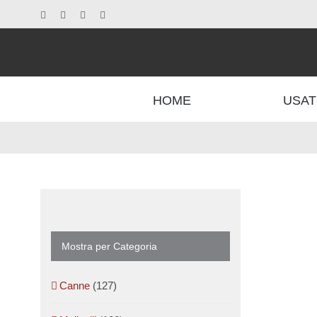
Salta
Facebook
X
Instagram
Pinterest
al
contenuto
HOME
USAT
Mostra per Categoria
Canne
(127)