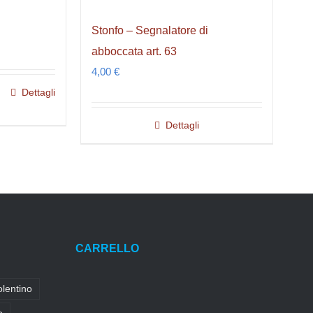
Stonfo – Segnalatore di
abboccata art. 63
4,00
€
Dettagli
Dettagli
CARRELLO
olentino