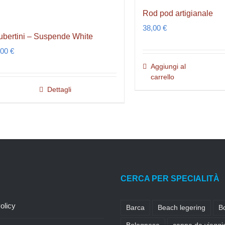
Rod pod artigianale
38,00
€
ubertini – Suspende White
,00
€
Aggiungi al
carrello
Dettagli
CERCA PER SPECIALITÀ
olicy
Barca
Beach legering
B