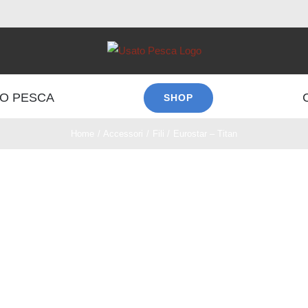
O PESCA
SHOP
Home
Accessori
Fili
Eurostar – Titan