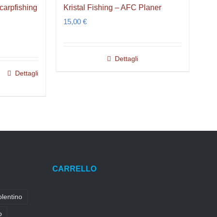
carpfishing
Kristal Fishing – AFC Planer
15,00
€
Dettagli
Dettagli
CARRELLO
olentino
o