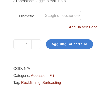
all’abrasione. Oggetto mai usato.
Diametro
Annulla selezione
Aggiungi al carrello
Lineaeffe
-
Long
Cast
COD:
N/A
quantità
Categorie:
Accessori
,
Fili
Tag:
Rockfishing
,
Surfcasting