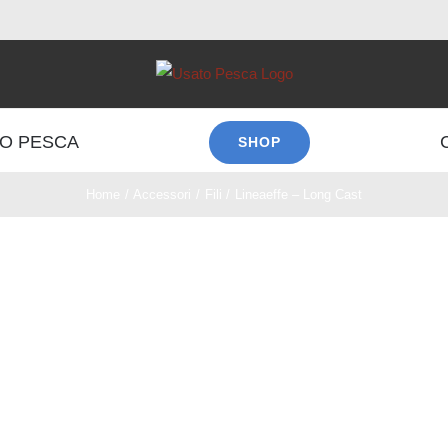
O PESCA
SHOP
Home
Accessori
Fili
Lineaeffe – Long Cast