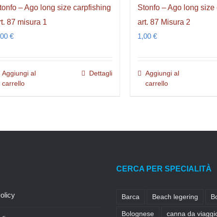
tonfo – Ago long size carpfishing
Stonfo – Ago long size 
rt. 87 misura 1
art. 87 Misura 2
,00
€
1,00
€
Aggiungi al
Dettagli
Aggiungi al
carrello
carrello
CERCA PER SPECIALITÀ
olicy
Barca
Beach legering
B
Bolognese
canna da viaggi