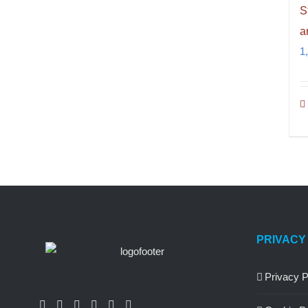
S
a
1
PRIVACY
Privacy P