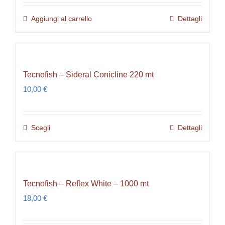
Aggiungi al carrello
Dettagli
Tecnofish – Sideral Conicline 220 mt
10,00
€
Scegli
Dettagli
Questo
prodotto
ha
più
Tecnofish – Reflex White – 1000 mt
varianti.
18,00
€
Le
opzioni