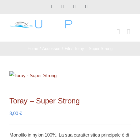
Salta
Facebook
X
Instagram
Pinterest
al
contenuto
Home
Accessori
Fili
Toray – Super Strong
Toray – Super Strong
8,00
€
Monofilo in nylon 100%. La sua caratteristica principale è di