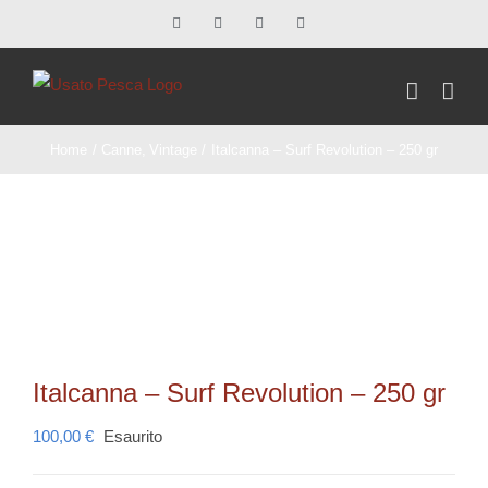
Salta
Facebook
X
Instagram
Pinterest
al
contenuto
Home
Canne
Vintage
Italcanna – Surf Revolution – 250 gr
Italcanna – Surf Revolution – 250 gr
100,00
€
Esaurito