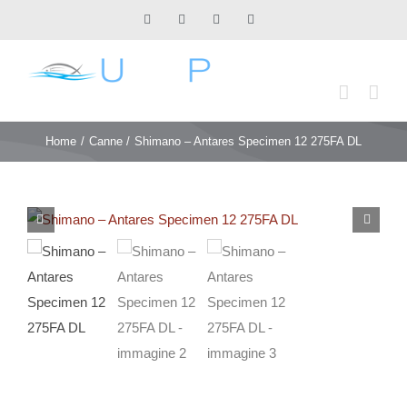
Salta
Facebook
X
Instagram
Pinterest
al
contenuto
Home
Canne
Shimano – Antares Specimen 12 275FA DL