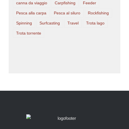
canna da viaggio
Carpfishing
Feeder
Pesca alla carpa
Pesca al siluro
Rockfishing
Spinning
Surfcasting
Travel
Trota lago
Trota torrente