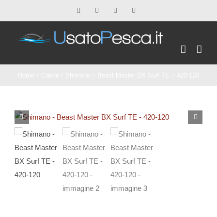
Salta
Facebook
X
Instagram
Pinterest
al
contenuto
Home
Canne
Shimano – Beast Master BX Surf TE – 420-120