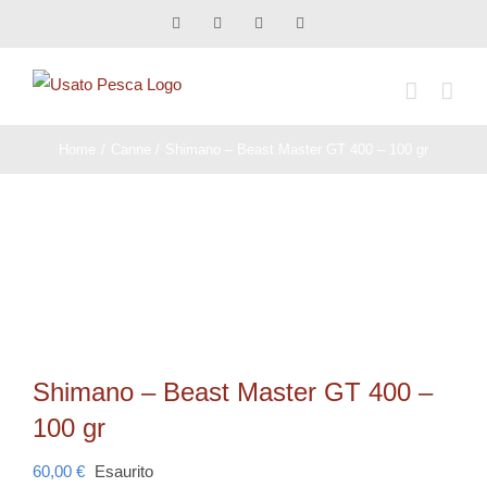
Salta
Facebook
X
Instagram
Pinterest
al
contenuto
Home
Canne
Shimano – Beast Master GT 400 – 100 gr
Shimano – Beast Master GT 400 –
100 gr
60,00
€
Esaurito