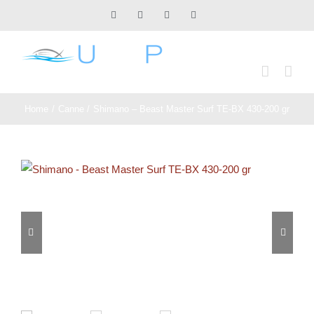
Salta
Facebook
X
Instagram
Pinterest
al
contenuto
Home
Canne
Shimano – Beast Master Surf TE-BX 430-200 gr