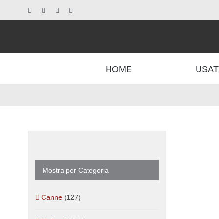
Salta
Facebook
X
Instagram
Pinterest
al
contenuto
HOME
USAT
Mostra per Categoria
Canne
(127)