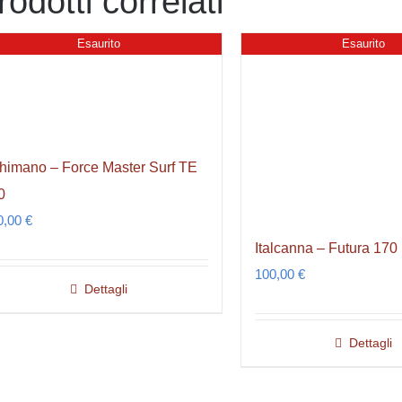
rodotti correlati
Esaurito
Esaurito
himano – Force Master Surf TE
0
0,00
€
Italcanna – Futura 170
100,00
€
Dettagli
Dettagli