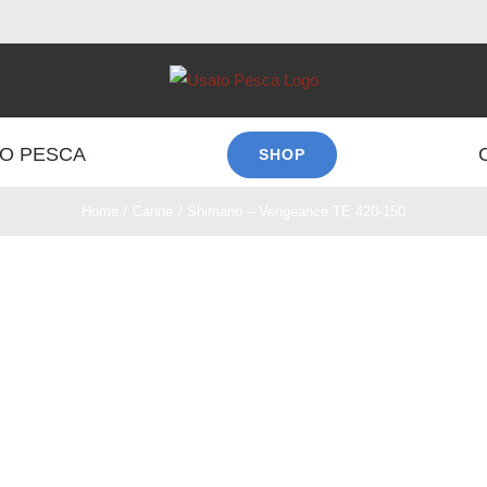
O PESCA
SHOP
Home
Canne
Shimano – Vengeance TE 420-150