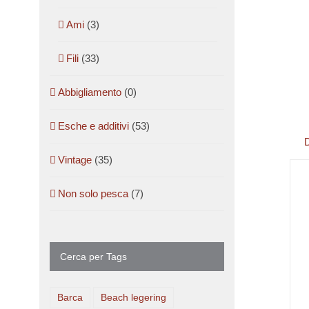
Ami
(3)
Fili
(33)
Abbigliamento
(0)
Esche e additivi
(53)
D
Vintage
(35)
Non solo pesca
(7)
Cerca per Tags
Barca
Beach legering