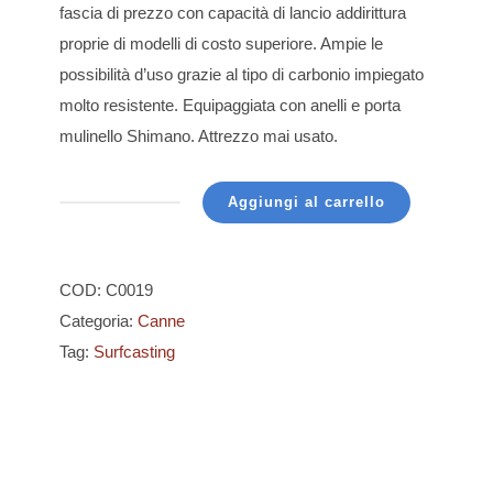
fascia di prezzo con capacità di lancio addirittura
proprie di modelli di costo superiore. Ampie le
possibilità d’uso grazie al tipo di carbonio impiegato
molto resistente. Equipaggiata con anelli e porta
mulinello Shimano. Attrezzo mai usato.
Aggiungi al carrello
Shimano
-
Vengeance
COD:
C0019
TE
Categoria:
Canne
420-
Tag:
Surfcasting
150
quantità