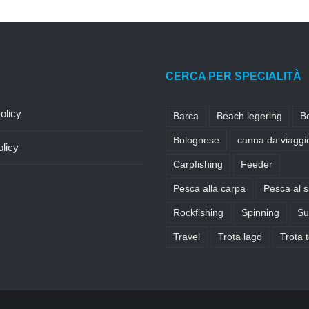
CERCA PER SPECIALITÀ
olicy
Barca
Beach legering
B
Bolognese
canna da viaggi
licy
Carpfishing
Feeder
Pesca alla carpa
Pesca al s
Rockfishing
Spinning
Su
Travel
Trota lago
Trota 