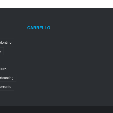
CARRELLO
olentino
o
iluro
rfcasting
torrente