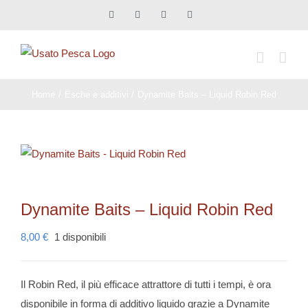
Salta
Facebook
X
Instagram
Pinterest
al
contenuto
Home
Esche e additivi
Dynamite Baits – Liquid Robin Red
Dynamite Baits – Liquid Robin Red
8,00
€
1 disponibili
Il Robin Red, il più efficace attrattore di tutti i tempi, è ora
disponibile in forma di additivo liquido grazie a Dynamite