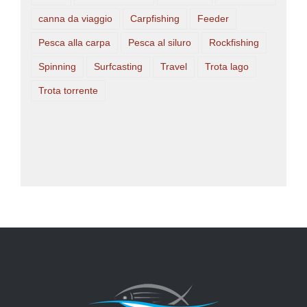
canna da viaggio
Carpfishing
Feeder
Pesca alla carpa
Pesca al siluro
Rockfishing
Spinning
Surfcasting
Travel
Trota lago
Trota torrente