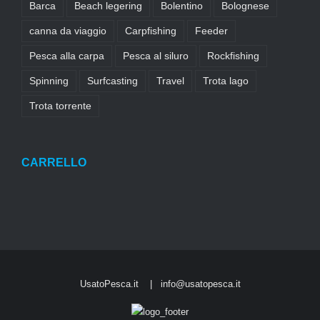
Barca
Beach legering
Bolentino
Bolognese
canna da viaggio
Carpfishing
Feeder
Pesca alla carpa
Pesca al siluro
Rockfishing
Spinning
Surfcasting
Travel
Trota lago
Trota torrente
CARRELLO
UsatoPesca.it |
info@usatopesca.it