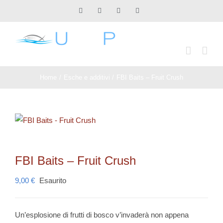
Salta
Facebook
X
Instagram
Pinterest
al
contenuto
Home
Esche e additivi
FBI Baits – Fruit Crush
FBI Baits – Fruit Crush
9,00
€
Esaurito
Un’esplosione di frutti di bosco v’invaderà non appena