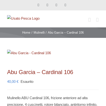
Salta
Facebook
X
Instagram
Pinterest
al
contenuto
Home
Mulinelli
Abu Garcia – Cardinal 106
Abu Garcia – Cardinal 106
40,00
€
Esaurito
Mulinello ABU Cardinal 106, frizione anteriore ad alta
precisione, 4 cuscinetti, rotore bilanciato, antiritorno infinito.