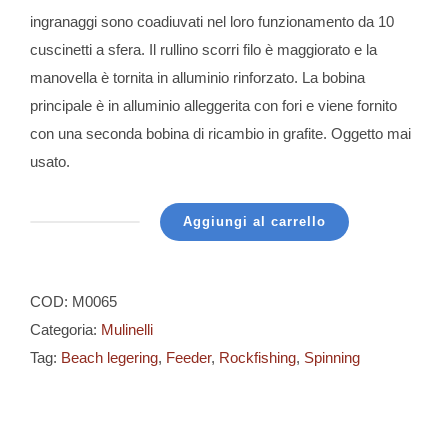
ingranaggi sono coadiuvati nel loro funzionamento da 10
cuscinetti a sfera. Il rullino scorri filo è maggiorato e la
manovella è tornita in alluminio rinforzato. La bobina
principale è in alluminio alleggerita con fori e viene fornito
con una seconda bobina di ricambio in grafite. Oggetto mai
usato.
Aggiungi al carrello
Camor
-
Nox
COD:
M0065
EG
Categoria:
Mulinelli
-
Tag:
Beach legering
,
Feeder
,
Rockfishing
,
Spinning
F
1050
quantità