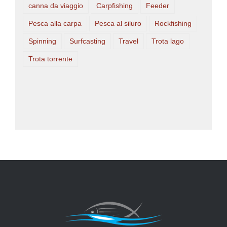
canna da viaggio
Carpfishing
Feeder
Pesca alla carpa
Pesca al siluro
Rockfishing
Spinning
Surfcasting
Travel
Trota lago
Trota torrente