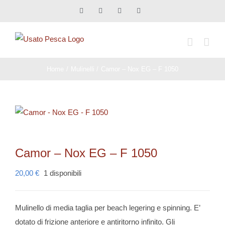
Salta
Facebook
X
Instagram
Pinterest
al
contenuto
Home
Mulinelli
Camor – Nox EG – F 1050
Camor – Nox EG – F 1050
20,00
€
1 disponibili
Mulinello di media taglia per beach legering e spinning. E’
dotato di frizione anteriore e antiritorno infinito. Gli