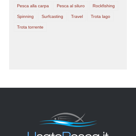
Pesca alla carpa
Pesca al siluro
Rockfishing
Spinning
Surfcasting
Travel
Trota lago
Trota torrente