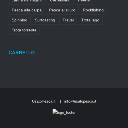
canna da viaggio
Carpfishing
Feeder
Pesca alla carpa
Pesca al siluro
Rockfishing
Spinning
Surfcasting
Travel
Trota lago
Trota torrente
CARRELLO
UsatoPesca.it |
info@usatopesca.it