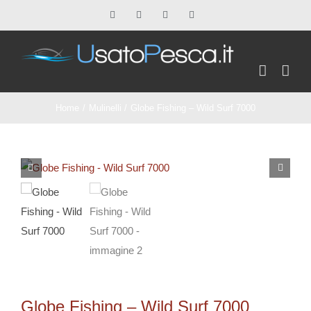
Salta
Facebook
X
Instagram
Pinterest
al
contenuto
Home
Mulinelli
Globe Fishing – Wild Surf 7000
Globe Fishing – Wild Surf 7000