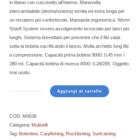
in titanio con cuscinetto all’interno. Manovella
intercambiabile (destra/sinistra) tornita ed extra lunga per
un recupero più confortevole. Manopola ergonomica. Worm
Sharft System ovvero avvolgimento incrociato per lanci più
lunghi. Sistema brevettato per prevenire che il filo vada
sotta la bobina sacrificando il lancio. Molla archetto long life
a compressione. Capacità prima bobina 9000: 0,45 mm /
280 mt. Capacità bobina di riserva 4000: 0,28/285. Oggetto
mai usato.
Aggiungi al carrello
Tica
-
Dolphin
COD:
M0036
SS
Categoria:
Mulinelli
9000
Tag:
Bolentino
,
Carpfishing
,
Rockfishing
,
Surfcasting
quantità