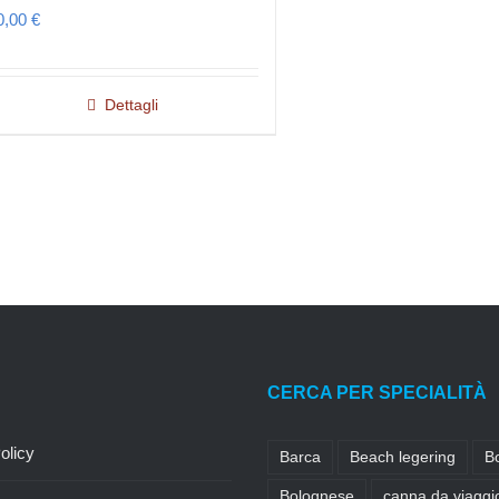
0,00
€
Dettagli
CERCA PER SPECIALITÀ
olicy
Barca
Beach legering
B
Bolognese
canna da viaggi