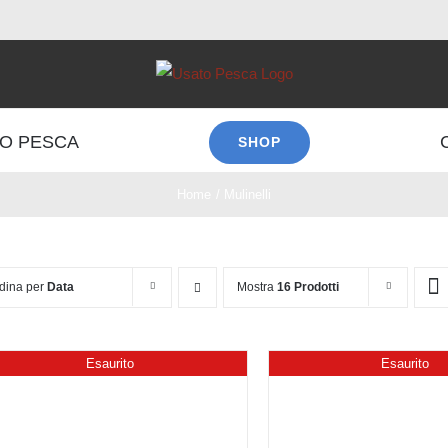
O PESCA
SHOP
Home
Mulinelli
dina per
Data
Mostra
16 Prodotti
Esaurito
Esaurito