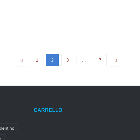
1
2
3
…
7
CARRELLO
olentino
o