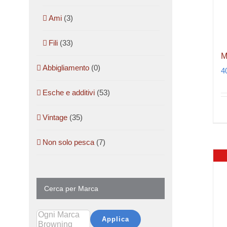
Ami
(3)
Fili
(33)
M
Abbigliamento
(0)
4
Esche e additivi
(53)
Vintage
(35)
Non solo pesca
(7)
Cerca per Marca
Applica