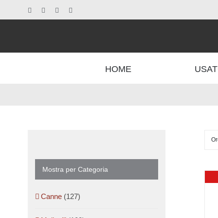
Salta
Facebook
X
Instagram
Pinterest
al
contenuto
HOME
USAT
Or
Mostra per Categoria
Canne
(127)