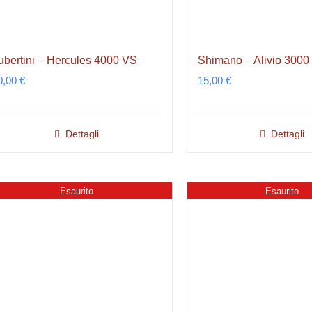
ubertini – Hercules 4000 VS
Shimano – Alivio 300
0,00
€
15,00
€
Dettagli
Dettagli
Esaurito
Esaurito