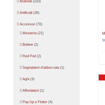
Mulinelli
(103)
Artificiali
(26)
Accessori
(70)
Minuteria
(21)
M
9
Bobine
(2)
Rod Pod
(2)
Segnalatori d'abboccata
(1)
Aghi
(3)
Affondatori
(1)
Pop Up e Flotter
(4)