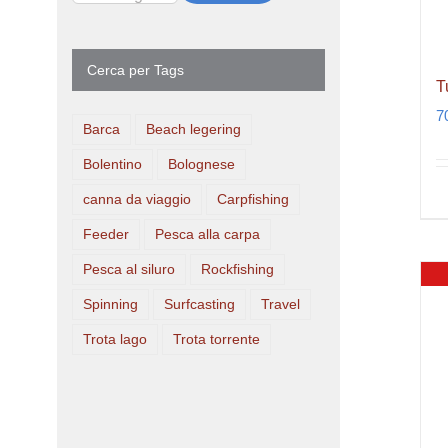
Cerca per Tags
T
7
Barca
Beach legering
Bolentino
Bolognese
canna da viaggio
Carpfishing
Feeder
Pesca alla carpa
Pesca al siluro
Rockfishing
Spinning
Surfcasting
Travel
Trota lago
Trota torrente