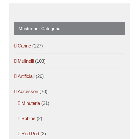
prodotto
Mostra per Categoria
Canne
(127)
Mulinelli
(103)
Artificiali
(26)
Accessori
(70)
Minuteria
(21)
Bobine
(2)
Rod Pod
(2)