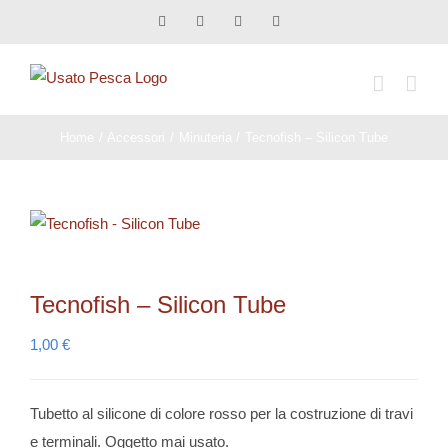
Salta
Facebook
X
Instagram
Pinterest
al
contenuto
Home
Accessori
Minuteria
Tecnofish – Silicon Tube
Tecnofish – Silicon Tube
1,00
€
Tubetto al silicone di colore rosso per la costruzione di travi
e terminali. Oggetto mai usato.