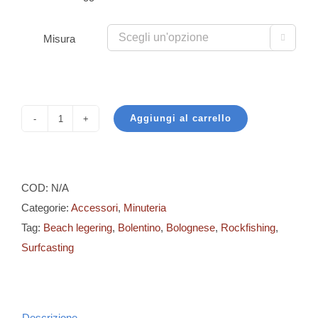
Misura

Aggiungi al carrello
Tecnofish
-
Silicon
Tube
COD:
N/A
quantità
Categorie:
Accessori
,
Minuteria
Tag:
Beach legering
,
Bolentino
,
Bolognese
,
Rockfishing
,
Surfcasting
Descrizione