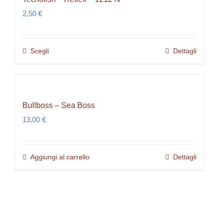
2,50
€
Scegli
Dettagli
Questo
prodotto
ha
più
Bullboss – Sea Boss
varianti.
13,00
€
Le
opzioni
possono
Aggiungi al carrello
Dettagli
essere
scelte
nella
pagina
del