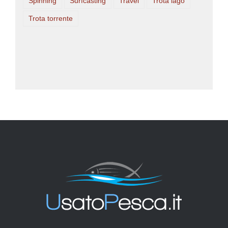
Spinning
Surfcasting
Travel
Trota lago
Trota torrente