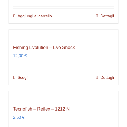
Aggiungi al carrello
Dettagli
Fishing Evolution – Evo Shock
12,00
€
Scegli
Dettagli
Questo
prodotto
ha
più
Tecnofish – Reflex – 1212 N
varianti.
2,50
€
Le
opzioni