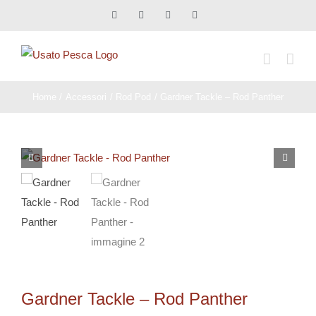
Salta
Facebook
X
Instagram
Pinterest
al
contenuto
Home
Accessori
Rod Pod
Gardner Tackle – Rod Panther
Gardner Tackle – Rod Panther