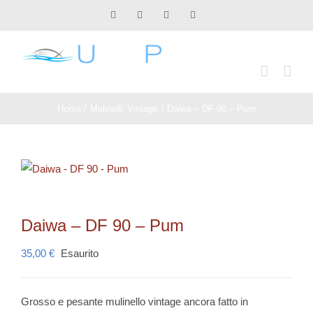
Salta
Facebook
X
Instagram
Pinterest
al
contenuto
Home
Mulinelli
Vintage
Daiwa – DF 90 – Pum
Daiwa – DF 90 – Pum
35,00
€
Esaurito
Grosso e pesante mulinello vintage ancora fatto in