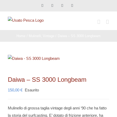
Salta
Facebook
X
Instagram
Pinterest
al
contenuto
Home
Mulinelli
Vintage
Daiwa – SS 3000 Longbeam
Daiwa – SS 3000 Longbeam
150,00
€
Esaurito
Mulinello di grossa taglia vintage degli anni ‘90 che ha fatto
la storia del surfcasting. E’ dotato di frizione anteriore, ha