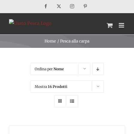
Salta
Facebook
X
Instagram
Pinterest
al
contenuto
Home
Pesca alla carpa
Ordina per
Nome
Mostra
16 Prodotti