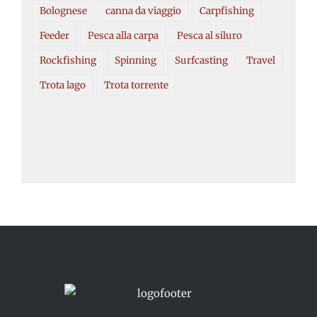
Bolognese
canna da viaggio
Carpfishing
Feeder
Pesca alla carpa
Pesca al siluro
Rockfishing
Spinning
Surfcasting
Travel
Trota lago
Trota torrente