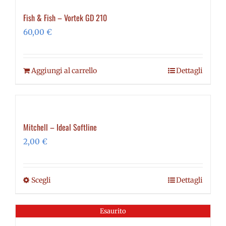
Fish & Fish – Vortek GD 210
60,00
€
Aggiungi al carrello
Dettagli
Mitchell – Ideal Softline
2,00
€
Scegli
Dettagli
Questo
prodotto
ha
Esaurito
più