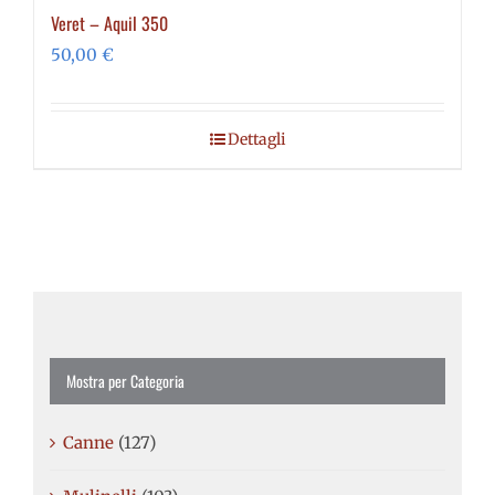
Veret – Aquil 350
varianti.
50,00
€
Le
opzioni
possono
Dettagli
essere
scelte
nella
pagina
del
prodotto
Mostra per Categoria
Canne
(127)